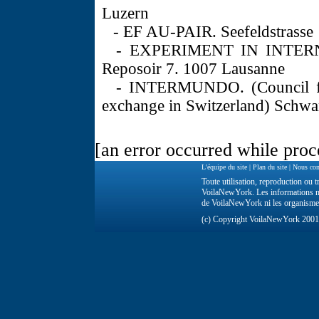
Luzern
- EF AU-PAIR. Seefeldstrasse 
- EXPERIMENT IN INTERN
Reposoir 7. 1007 Lausanne
- INTERMUNDO. (Council for 
exchange in Switzerland) Schwar
[an error occurred while proce
L'équipe du site
|
Plan du site
|
Nous con
Toute utilisation, reproduction ou tr
VoilaNewYork. Les informations ne 
de VoilaNewYork ni les organisme
(c) Copyright VoilaNewYork 200