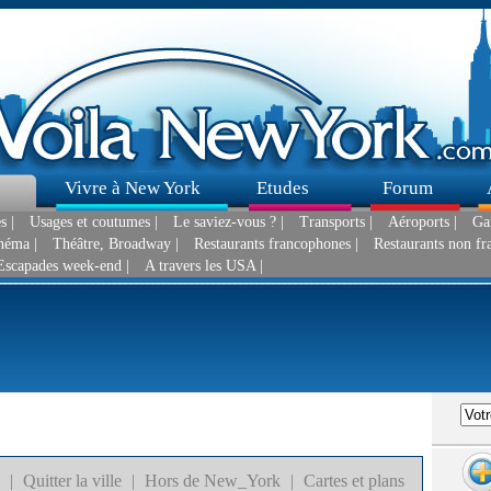
Vivre à New York
Etudes
Forum
s |
Usages et coutumes |
Le saviez-vous ? |
Transports |
Aéroports |
Gar
néma |
Théâtre, Broadway |
Restaurants francophones |
Restaurants non fr
Escapades week-end |
A travers les USA |
|
Quitter la ville
|
Hors de New_York
|
Cartes et plans