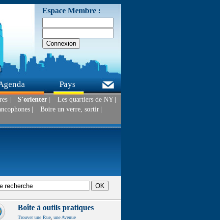
Espace Membre :
Agenda
Pays
es |
S'orienter |
Les quartiers de NY |
ancophones |
Boire un verre, sortir |
Boîte à outils pratiques
Trouver une Rue
,
une Avenue