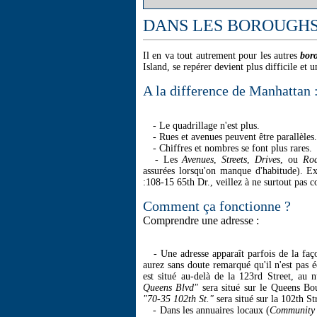
DANS LES BOROUGH
Il en va tout autrement pour les autres
bor
Island, se repérer devient plus difficile et 
A la difference de Manhattan 
- Le quadrillage n'est plus.
- Rues et avenues peuvent être parallèles.
- Chiffres et nombres se font plus rares.
- Les
Avenues
,
Streets
,
Drives
, ou
Ro
assurées lorsqu'on manque d'habitude). E
:108-15 65th Dr., veillez à ne surtout pas 
Comment ça fonctionne ?
Comprendre une adresse :
- Une adresse apparaît parfois de la faç
aurez sans doute remarqué qu'il n'est pas 
est situé au-delà de la 123rd Street, a
Queens Blvd"
sera situé sur le Queens Bo
"70-35 102th St."
sera situé sur la 102th St
- Dans les annuaires locaux (
Community 