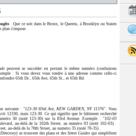
S
oughs
. Que ce soit dans le Bronx, le Queens, à Brooklyn ou Staten
un plan s'impose.
:
ads
peuvent se succéder en portant le même numéro (confusions
xemple : Si vous devez vous rendre à une adresse comme celle-ci
confondre 65th Dr., 65th Ave, 65th St., et 65th Rd.
on suivante :
"123-30 83rd Ave, KEW GARDEN, NY 11376"
. Vous
écrit 12330, mais 123-30. Ce qui signifie que le bâtiment recherché
u numéro 30 (noté 123-30) sur la 83rd Avenue. Exemple :
"102-03
ulevard, au-delà de la 102th Street, au numéro 03 (noté 102-03) .
reet, au-delà de la 70th Street, au numéro 35 (noté 70-35) .
Directory
) se trouvent des plans et des
Street Guides
qui simplifient