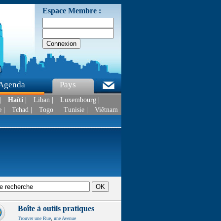
Espace Membre :
Agenda
Pays
|
Haïti |
Liban |
Luxembourg |
 |
Tchad |
Togo |
Tunisie |
Viêtnam
Boîte à outils pratiques
Trouver une Rue
,
une Avenue