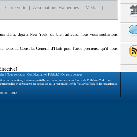
|
Carte verte
|
Associations Haitiennes
|
Médias
|
uis Haïti, déjà à New York, ou bien ailleurs, nous vous souhaitons
iements au Consulat Général d'Haïti pour l'aide précieuse qu'il nous
directive]
site
|
Nous contacter
|
Confidentialité
|
Publicité
|
On parle de nous
tion ou traduction, totale ou partielle, est interdite sans accord écrit de VoilaNewYork. Les
ontractuelles et n'engagent en aucun cas ni la responsabilité de VoilaNewYork ni les organismes
ork 2001-2012