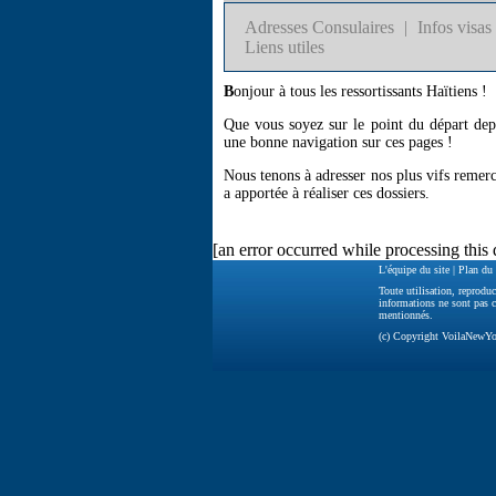
Adresses Consulaires
|
Infos visas
Liens utiles
B
onjour à tous les ressortissants Haïtiens !
Que vous soyez sur le point du départ dep
une bonne navigation sur ces pages !
Nous tenons à adresser nos plus vifs remerc
a apportée à réaliser ces dossiers.
[an error occurred while processing this 
L'équipe du site
|
Plan du 
Toute utilisation, reproduc
informations ne sont pas c
mentionnés.
(c) Copyright VoilaNewY