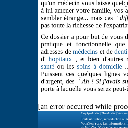
qu'un médecin vous laisse quel
à lui amener votre famille, vos 
sembler étrange... mais ces
" dif
pas toute la richesse de l'expatria
Ce dossier a pour but de vous 
pratique et fonctionnelle que
adresses de
médecins
et de
denti
d'
hopitaux
, et bien d'autres 
santé
ou les
soins à domicile
..
Puissent ces quelques lignes v
d'argent, des
" Ah ! Si j'avais su
porte à laquelle vous serez peut-
[an error occurred while proce
L'équipe du site
|
Plan du site
|
Nous con
Toute utilisation, reproduction ou tr
VoilaNewYork. Les informations ne 
de VoilaNewYork ni les organisme