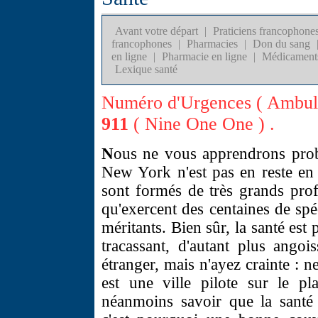
Avant votre départ
|
Praticiens francophone
francophones
|
Pharmacies
|
Don du sang
en ligne
|
Pharmacie en ligne
|
Médicament
Lexique santé
Numéro d'Urgences ( Ambulan
911
( Nine One One ) .
N
ous ne vous apprendrons prob
New York n'est pas en reste en 
sont formés de très grands pro
qu'exercent des centaines de spé
méritants. Bien sûr, la santé es
tracassant, d'autant plus ango
étranger, mais n'ayez crainte :
est une ville pilote sur le pl
néanmoins savoir que la santé 