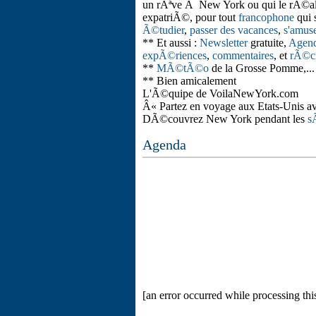
un rÃªve Ã New York ou qui le rÃ©ali
expatriÃ©, pour tout
francophone
qui 
Ã©tudier
,
passer des vacances
,
s'amus
** Et aussi :
Newsletter
gratuite,
Agend
expÃ©riences
,
commentaires
, et
rÃ©ci
**
MÃ©tÃ©o
de la Grosse Pomme,...
** Bien amicalement
L'Ã©quipe de VoilaNewYork.com
Â« Partez en voyage aux Etats-Unis a
DÃ©couvrez New York pendant les
s
Agenda
[an error occurred while processing this