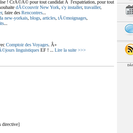
se ! CrÃ©Ã© pour tout candidat Ã l'expatriation, pour tout
souhaite
dÃ©couvrir New York
,
s'y installer
,
travailler
,
er
, faire des
Rencontres
...
a new-yorkais
,
blogs
,
articles
,
tÃ©moignages
,
ts
...
vec
Comptoir des Voyages
. Â»
Ã©jours linguistiques
EF ! ...
Lire la suite >>>
DÃ©
 directive]