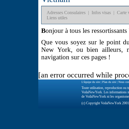
Adresses Consulaires
|
Infos visas
|
Carte 
Liens utiles
B
onjour à tous les ressortissant
Que vous soyez sur le point du
New York, ou bien ailleurs, 
navigation sur ces pages !
[an error occurred while proce
L'équipe du site
|
Plan du site
|
Nous con
Toute utilisation, reproduction ou tr
VoilaNewYork. Les informations ne 
de VoilaNewYork ni les organisme
(c) Copyright VoilaNewYork 200