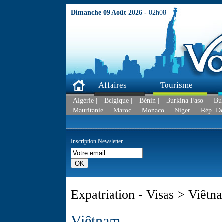
Dimanche 09 Août 2026 -
02h08
Affaires
Tourisme
Algérie |
Belgique |
Bénin |
Burkina Faso |
Bu
Mauritanie |
Maroc |
Monaco |
Niger |
Rép. D
Inscription Newsletter
Expatriation - Visas > Viêtn
Viêtnam