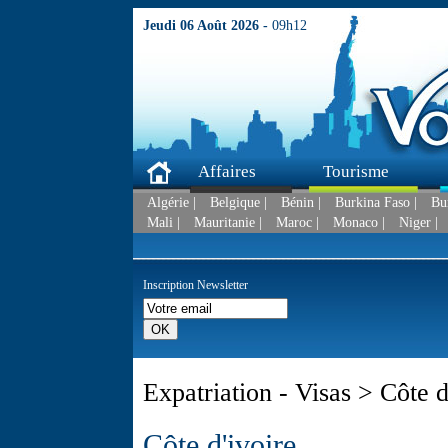
Jeudi 06 Août 2026 -
09h12
Affaires
Tourisme
Algérie |
Belgique |
Bénin |
Burkina Faso |
Bu
Mali |
Mauritanie |
Maroc |
Monaco |
Niger |
Inscription Newsletter
Expatriation - Visas > Côte d
Côte d'ivoire