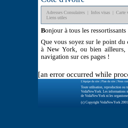
Adresses Consulaires
|
Infos visas
|
Carte 
Liens utiles
B
onjour à tous les ressortissants 
Que vous soyez sur le point du d
à New York, ou bien ailleurs,
navigation sur ces pages !
[an error occurred while proce
L'équipe du site
|
Plan du site
|
Nous con
Toute utilisation, reproduction ou tr
VoilaNewYork. Les informations ne 
de VoilaNewYork ni les organisme
(c) Copyright VoilaNewYork 200