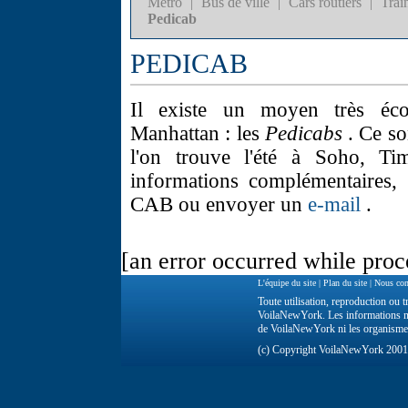
Métro
|
Bus de ville
|
Cars routiers
|
Trai
Pedicab
PEDICAB
Il existe un moyen très éco
Manhattan : les
Pedicabs
. Ce so
l'on trouve l'été à Soho, T
informations complémentaires,
CAB ou envoyer un
e-mail
.
[an error occurred while proce
L'équipe du site
|
Plan du site
|
Nous con
Toute utilisation, reproduction ou tr
VoilaNewYork. Les informations ne 
de VoilaNewYork ni les organisme
(c) Copyright VoilaNewYork 200