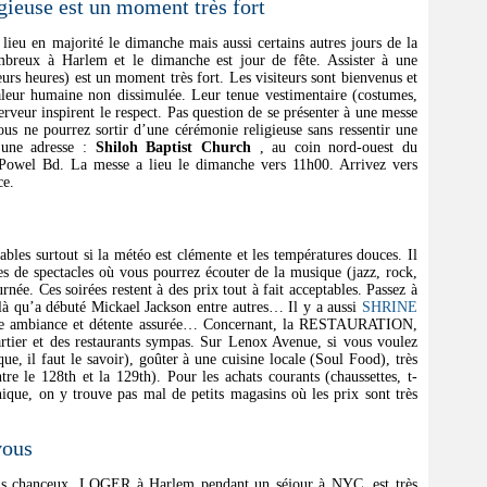
igieuse est un moment très fort
ieu en majorité le dimanche mais aussi certains autres jours de la
mbreux à Harlem et le dimanche est jour de fête. Assister à une
eurs heures) est un moment très fort. Les visiteurs sont bienvenus et
haleur humaine non dissimulée. Leur tenue vestimentaire (costumes,
rveur inspirent le respect. Pas question de se présenter à une messe
us ne pourrez sortir d’une cérémonie religieuse sans ressentir une
 une adresse :
Shiloh Baptist Church
, au coin nord-ouest du
Powel Bd. La messe a lieu le dimanche vers 11h00. Arrivez vers
ce.
es surtout si la météo est clémente et les températures douces. Il
les de spectacles où vous pourrez écouter de la musique (jazz, rock,
rnée. Ces soirées restent à des prix tout à fait acceptables. Passez à
 là qu’a débuté Mickael Jackson entre autres… Il y a aussi
SHRINE
ne ambiance et détente assurée… Concernant, la RESTAURATION,
artier et des restaurants sympas. Sur Lenox Avenue, si vous voulez
ue, il faut le savoir), goûter à une cuisine locale (Soul Food), très
tre le 128th et la 129th). Pour les achats courants (chaussettes, t-
onique, on y trouve pas mal de petits magasins où les prix sont très
vous
 chanceux, LOGER à Harlem pendant un séjour à NYC, est très