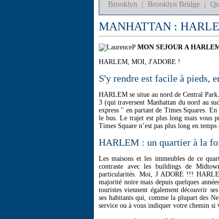
Brooklyn
|
Brooklyn Bridge
|
Qu
MANHATTAN : HARL
MON SEJOUR A HARLE
HARLEM, MOI, J'ADORE !
S'y rendre est facile à pieds, 
HARLEM se situe au nord de Central Park. S
3 (qui traversent Manhattan du nord au s
express " en partant de Times Squares. En 
le bus. Le trajet est plus long mais vous
Times Square n’est pas plus long en temps 
HARLEM : un quartier à la foi
Les maisons et les immeubles de ce quar
contraste avec les buildings de Mid
particularités. Moi, J ADORE !!! HARLEM 
majorité noire mais depuis quelques années,
touristes viennent également découvrir ses
ses habitants qui, comme la plupart des Ne
service ou à vous indiquer votre chemin si