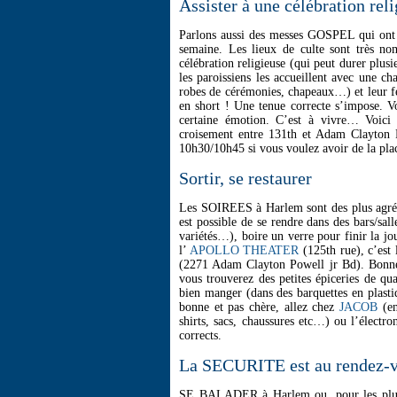
Assister à une célébration rel
Parlons aussi des messes GOSPEL qui ont l
semaine. Les lieux de culte sont très no
célébration religieuse (qui peut durer plusi
les paroissiens les accueillent avec une c
robes de cérémonies, chapeaux…) et leur fe
en short ! Une tenue correcte s’impose. Vo
certaine émotion. C’est à vivre… Voici
croisement entre 131th et Adam Clayton 
10h30/10h45 si vous voulez avoir de la pla
Sortir, se restaurer
Les SOIREES à Harlem sont des plus agréabl
est possible de se rendre dans des bars/sal
variétés…), boire un verre pour finir la jou
l’
APOLLO THEATER
(125th rue), c’est
(2271 Adam Clayton Powell jr Bd). Bon
vous trouverez des petites épiceries de qu
bien manger (dans des barquettes en plastiq
bonne et pas chère, allez chez
JACOB
(en
shirts, sacs, chaussures etc…) ou l’électr
corrects.
La SECURITE est au rendez-
SE BALADER à Harlem ou, pour les plus