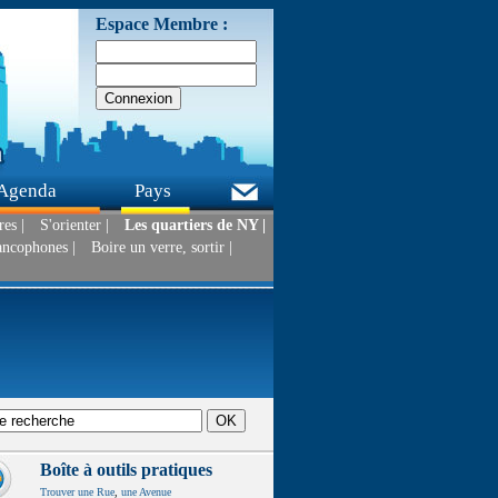
Espace Membre :
Agenda
Pays
es |
S'orienter |
Les quartiers de NY |
ancophones |
Boire un verre, sortir |
Boîte à outils pratiques
Trouver une Rue
,
une Avenue