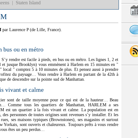
eens
|
Staten Island
EM
M
par Laurence P (de Lille, France).
en bus ou en métro
’y rendre est facile à pieds, en bus ou en métro. Les lignes 1, 2 et
ud et jusque Brooklyn) vous emmènent à Harlem en 15 minutes en "
" local " comptez 5 à 10 minutes de plus. Et pensez aussi à prendre
 profitez du paysage… Vous rendre à Harlem en partant de la 42th à
que de descendre sur la pointe sud de Manhattan.
s vivant et calme
tier sont de taille moyenne pour ce qui est de la hauteur… Beau
town… Comme tous les quartiers de Manhattan, HARLEM a ses
est un quartier à la fois vivant et calme. La population est en
 des personnes de toutes origines sont revenues s’y installer. Et les
 rues, ses maisons typiques (Brownstones), ses magasins et surtout
w Yorkais, sont ouverts et chaleureux. Toujours prêts à vous rendre
 vous êtes un peu perdus…