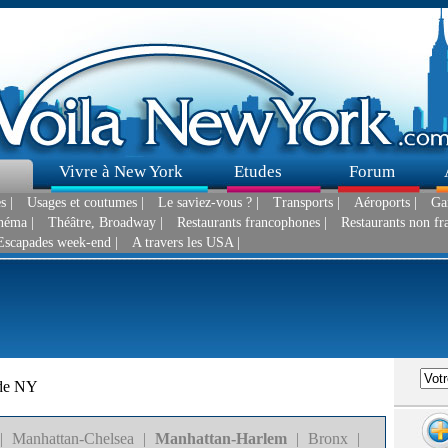
Vivre à New York
Etudes
Forum
s |
Usages et coutumes |
Le saviez-vous ? |
Transports |
Aéroports |
Gar
néma |
Théâtre, Broadway |
Restaurants francophones |
Restaurants non fr
Escapades week-end |
A travers les USA |
 de NY
|
Manhattan-Chelsea
|
Manhattan-Harlem
|
Bronx
|