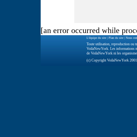
[an error occurred while proce
L'équipe du site
|
Plan du site
|
Nous con
Toute utilisation, reproduction ou tr
VoilaNewYork. Les informations ne 
de VoilaNewYork ni les organisme
(c) Copyright VoilaNewYork 200