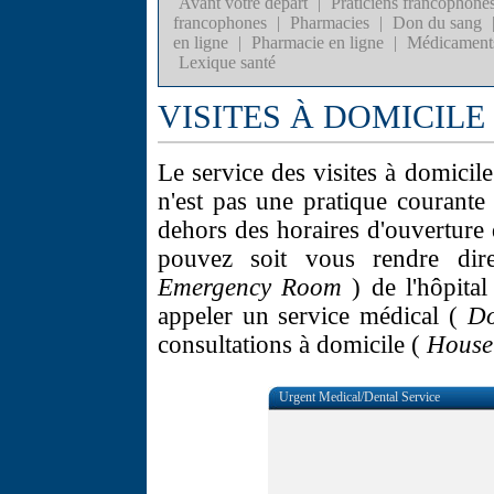
Avant votre départ
|
Praticiens francophone
francophones
|
Pharmacies
|
Don du sang
en ligne
|
Pharmacie en ligne
|
Médicament
Lexique santé
VISITES À DOMICILE
Le service des visites à domicil
n'est pas une pratique courant
dehors des horaires d'ouverture 
pouvez soit vous rendre dire
Emergency Room
) de l'hôpita
appeler un service médical (
Do
consultations à domicile (
House
Urgent Medical/Dental Service