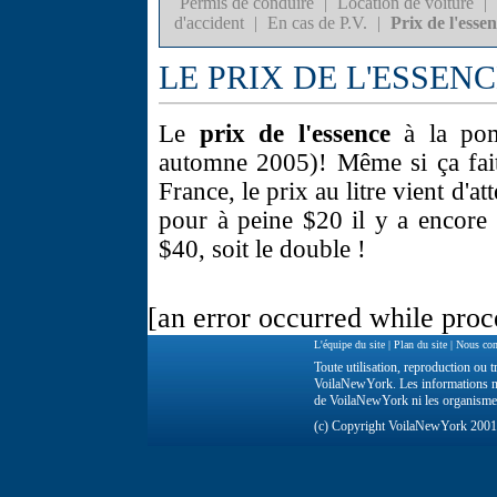
Permis de conduire
|
Location de voiture
|
d'accident
|
En cas de P.V.
|
Prix de l'esse
LE PRIX DE L'ESSEN
Le
prix de l'essence
à la pom
automne 2005)! Même si ça fait
France, le prix au litre vient d'at
pour à peine $20 il y a encore 
$40, soit le double !
[an error occurred while proce
L'équipe du site
|
Plan du site
|
Nous con
Toute utilisation, reproduction ou tr
VoilaNewYork. Les informations ne 
de VoilaNewYork ni les organisme
(c) Copyright VoilaNewYork 200