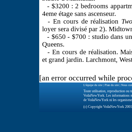
- $3200 : 2 bedrooms appartme
4eme étage sans ascenseur.
- En cours de réalisation
Two
loyer sera divisé par 2). Midtow
- $650 - $700 : studio dans u
Queens.
- En cours de réalisation. Mai
et grand jardin. Larchmont, West
[an error occurred while proce
L'équipe du site
|
Plan du site
|
Nous con
Toute utilisation, reproduction ou tr
VoilaNewYork. Les informations ne 
de VoilaNewYork ni les organisme
(c) Copyright VoilaNewYork 200