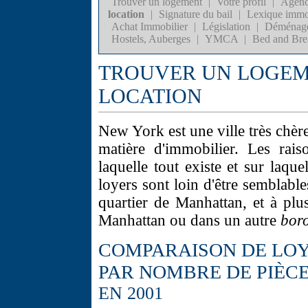
Trouver un logement
|
Votre profil
|
Agenc
location
|
Signature du bail
|
Lexique immo
Achat Immobilier
|
Législation
|
Déménag
Hostels, Auberges
|
YMCA
|
Bed and Bre
TROUVER UN LOGEME
LOCATION
New York est une ville très chè
matière d'immobilier. Les rais
laquelle tout existe et sur laqu
loyers sont loin d'être semblable
quartier de Manhattan, et à plu
Manhattan ou dans un autre
bor
COMPARAISON DE LOY
PAR NOMBRE DE PIÈC
EN 2001