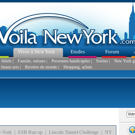
Vivre à New York
Etudes
Forum
hôtels |
Famille, enfants |
Personnes handicapées |
Sorties |
New York g
 beaux-arts |
Recettes du monde |
Shopping, achats
-York
|
ESB Run up
|
Lincoln Tunnel Challenge
|
NY