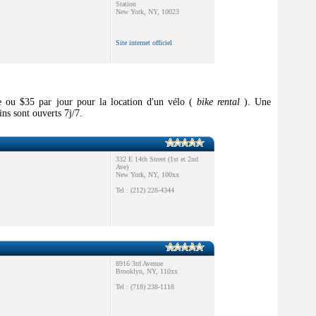
Station
New York, NY, 10023
Site internet officiel
e ou $35 par jour pour la location d'un vélo (
bike rental
). Une
ns sont ouverts 7j/7.
332 E 14th Street (1st et 2nd
Ave)
New York, NY, 100xx
Tel : (212) 228-4344
8916 3rd Avenue
Brooklyn, NY, 110xx
Tel : (718) 238-1118