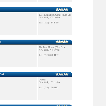
1311 Lexington Avenue (88th St)
New York, NY, 100xx
Tel : (212) 427-4450
s
The Boat House (72nd St.)
New York, NY, 100xx
Tel : (212) 861-4137
Park
Queens
New York, NY, 110xx
Tel : (718) 271-8182