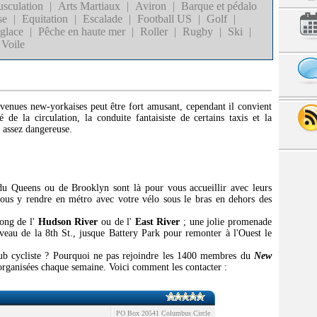
sculation
|
Arts Martiaux
|
Aviron
|
Barque et pédalo
se
|
Equitation
|
Escalade
|
Football US
|
Golf
|
 glace
|
Pêche en haute mer
|
Roller
|
Rugby
|
Ski
|
Voile
 avenues new-yorkaises peut être fort amusant, cependant il convient
é de la circulation, la conduite fantaisiste de certains taxis et la
e assez dangereuse.
 Queens ou de Brooklyn sont là pour vous accueillir avec leurs
ous y rendre en métro avec votre vélo sous le bras en dehors des
long de l'
Hudson River
ou de l'
East River
; une jolie promenade
iveau de la 8th St., jusque Battery Park pour remonter à l'Ouest le
club cycliste ? Pourquoi ne pas rejoindre les 1400 membres du
New
organisées chaque semaine. Voici comment les contacter :
PO Box 20541 Columbus Circle