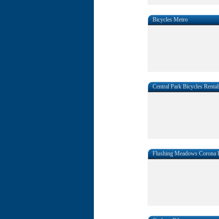
Bicycles Metro
Central Park Bicycles Rental
Flushing Meadows Corona 