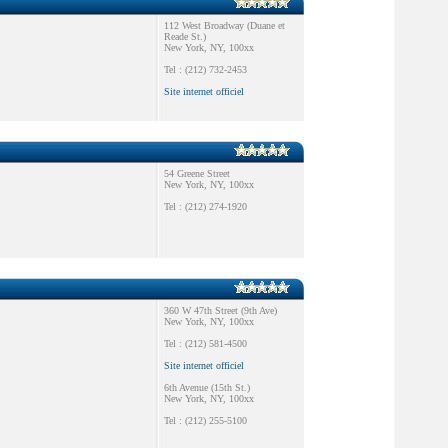
112 West Broadway (Duane et
Reade St.)
New York, NY, 100xx
Tel : (212) 732-2453
Site internet officiel
54 Greene Street
New York, NY, 100xx
Tel : (212) 274-1920
360 W 47th Street (9th Ave)
New York, NY, 100xx
Tel : (212) 581-4500
Site internet officiel
6th Avenue (15th St.)
New York, NY, 100xx
Tel : (212) 255-5100