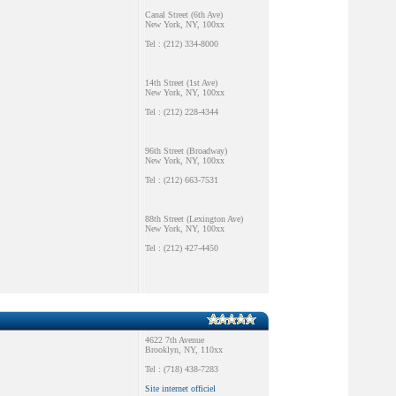
Canal Street (6th Ave)
New York, NY, 100xx
Tel : (212) 334-8000
14th Street (1st Ave)
New York, NY, 100xx
Tel : (212) 228-4344
96th Street (Broadway)
New York, NY, 100xx
Tel : (212) 663-7531
88th Street (Lexington Ave)
New York, NY, 100xx
Tel : (212) 427-4450
4622 7th Avenue
Brooklyn, NY, 110xx
Tel : (718) 438-7283
Site internet officiel