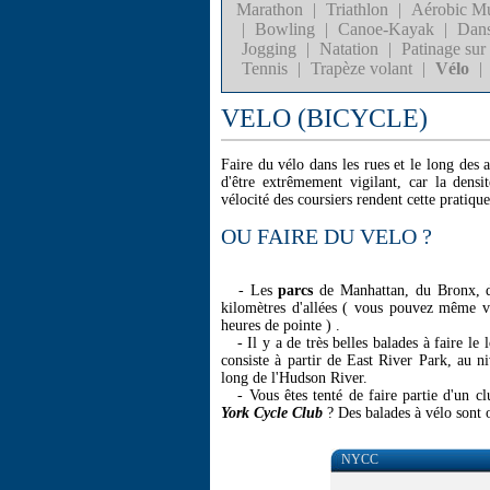
Marathon
|
Triathlon
|
Aérobic Mu
|
Bowling
|
Canoe-Kayak
|
Dan
Jogging
|
Natation
|
Patinage sur
Tennis
|
Trapèze volant
|
Vélo
|
VELO (BICYCLE)
Faire du vélo dans les rues et le long des
d'être extrêmement vigilant, car la densit
vélocité des coursiers rendent cette pratiqu
OU FAIRE DU VELO ?
- Les
parcs
de Manhattan, du Bronx, du
kilomètres d'allées ( vous pouvez même v
heures de pointe ) .
- Il y a de très belles balades à faire le 
consiste à partir de East River Park, au n
long de l'Hudson River.
- Vous êtes tenté de faire partie d'un 
York Cycle Club
? Des balades à vélo sont 
NYCC