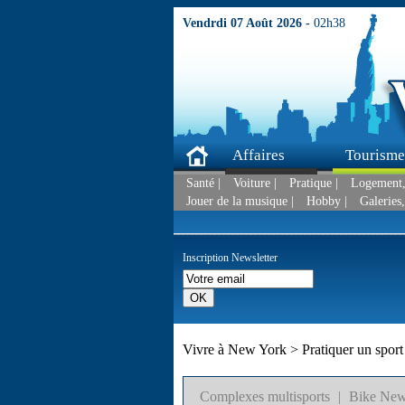
Vendrdi 07 Août 2026 -
02h38
Affaires
Tourisme
Santé |
Voiture |
Pratique |
Logement, 
Jouer de la musique |
Hobby |
Galeries,
Inscription Newsletter
Vivre à New York > Pratiquer un sport
Complexes multisports
|
Bike New